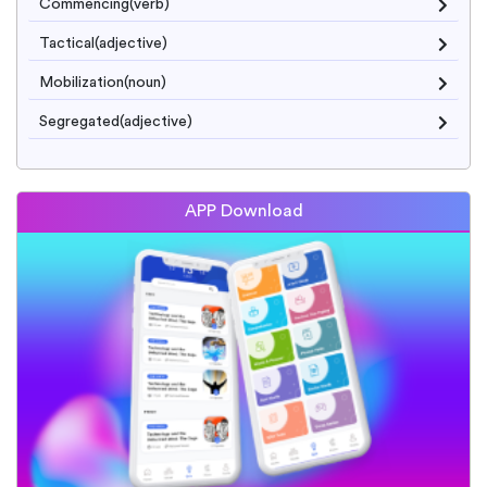
Commencing(verb)
Tactical(adjective)
Mobilization(noun)
Segregated(adjective)
APP Download