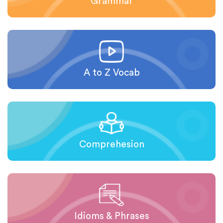
Grammar
A to Z Vocab
Comprehesion
Idioms & Phrases